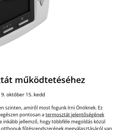
ztát működtetéséhez
9. október 15. kedd
en szinten, amiről most fogunk írni Önöknek. Ez
z, egészen pontosan a
termosztát jelentőségének
 inkább jellemző, hogy többféle megoldás közül
z otthonuk fűtésrendszerének megválasztásáról van