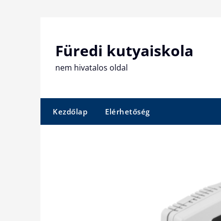
Skip
to
content
Füredi kutyaiskola
nem hivatalos oldal
Kezdőlap
Elérhetőség