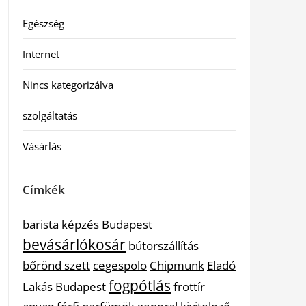
Egészség
Internet
Nincs kategorizálva
szolgáltatás
Vásárlás
Címkék
barista képzés Budapest
bevásárlókosár
bútorszállítás
bőrönd szett
cegespolo
Chipmunk
Eladó
fogpótlás
Lakás Budapest
frottír