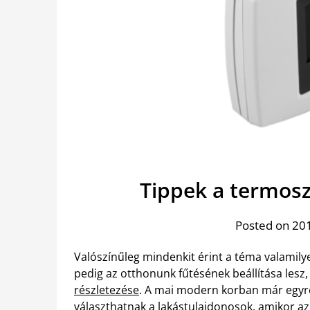
Tippek a termos
Posted on 201
Valószínűleg mindenkit érint a téma valamily
pedig az otthonunk fűtésének beállítása les
részletezése
. A mai modern korban már egyre
választhatnak a lakástulajdonosok, amikor a