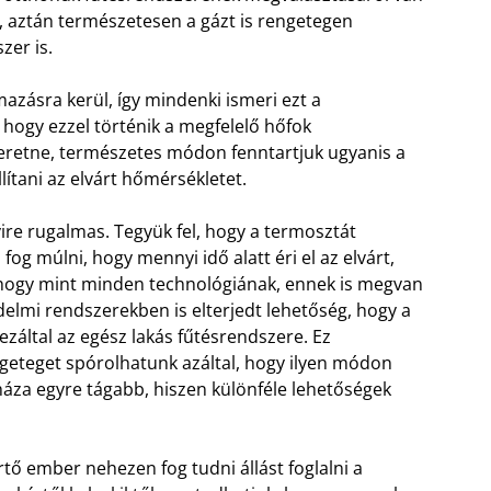
 aztán természetesen a gázt is rengetegen
zer is.
azásra kerül, így mindenki ismeri ezt a
 hogy ezzel történik a megfelelő hőfok
eretne, természetes módon fenntartjuk ugyanis a
ítani az elvárt hőmérsékletet.
re rugalmas. Tegyük fel, hogy a termosztát
fog múlni, hogy mennyi idő alatt éri el az elvárt,
k, hogy mint minden technológiának, ennek is megvan
delmi rendszerekben is elterjedt lehetőség, hogy a
 ezáltal az egész lakás fűtésrendszere. Ez
ngeteget spórolhatunk azáltal, hogy ilyen módon
áza egyre tágabb, hiszen különféle lehetőségek
rtő ember nehezen fog tudni állást foglalni a