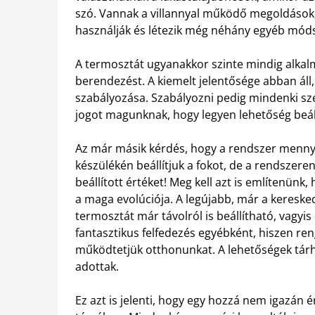
szó. Vannak a villannyal működő megoldások,
használják és létezik még néhány egyéb móds
A termosztát ugyanakkor szinte mindig alkalm
berendezést. A kiemelt jelentősége abban áll,
szabályozása. Szabályozni pedig mindenki sz
jogot magunknak, hogy legyen lehetőség beáll
Az már másik kérdés, hogy a rendszer mennyi
készülékén beállítjuk a fokot, de a rendszeren 
beállított értéket! Meg kell azt is említenün
a maga evolúciója. A legújabb, már a kereske
termosztát már távolról is beállítható, vagyis
fantasztikus felfedezés egyébként, hiszen re
működtetjük otthonunkat. A lehetőségek tárh
adottak.
Ez azt is jelenti, hogy egy hozzá nem igazán é