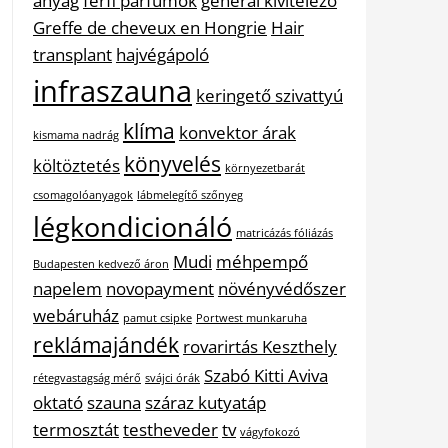
anyag
férfi parfümök
general kivitelező
Greffe de cheveux en Hongrie
Hair
transplant
hajvégápoló
infraszauna
keringető szivattyú
klíma
konvektor árak
kismama nadrág
könyvelés
költöztetés
környezetbarát
csomagolóanyagok
lábmelegítő szőnyeg
légkondicionáló
matricázás fóliázás
Mudi
méhpempő
Budapesten kedvező áron
napelem
novopayment
növényvédőszer
webáruház
pamut csipke
Portwest munkaruha
reklámajándék
rovarirtás Keszthely
Szabó Kitti Aviva
rétegvastagság mérő
svájci órák
oktató
szauna
száraz kutyatáp
termosztát
testheveder
tv
vágyfokozó