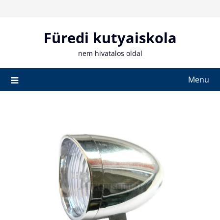
Skip
to
content
Füredi kutyaiskola
nem hivatalos oldal
Menu