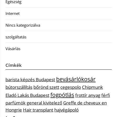
Egészség
Internet
Nincs kategorizálva
szolgáltatás
Vásárlás
Címkék
bevásárlókosár
barista képzés Budapest
bútorszállítás
bőrönd szett
cegespolo
Chipmunk
fogpótlás
Eladó Lakás Budapest
frottír anyag
férfi
parfümök
general kivitelező
Greffe de cheveux en
Hongrie
Hair transplant
hajvégápoló