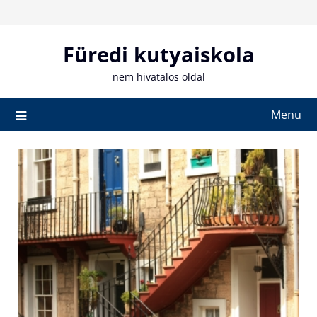
Skip
to
content
Füredi kutyaiskola
nem hivatalos oldal
Menu