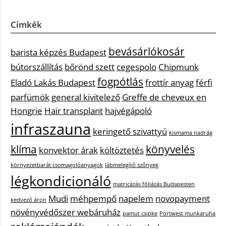
Címkék
bevásárlókosár
barista képzés Budapest
bútorszállítás
bőrönd szett
cegespolo
Chipmunk
fogpótlás
Eladó Lakás Budapest
frottír anyag
férfi
parfümök
general kivitelező
Greffe de cheveux en
Hongrie
Hair transplant
hajvégápoló
infraszauna
keringető szivattyú
kismama nadrág
klíma
könyvelés
konvektor árak
költöztetés
környezetbarát csomagolóanyagok
lábmelegítő szőnyeg
légkondicionáló
matricázás fóliázás Budapesten
Mudi
méhpempő
napelem
novopayment
kedvező áron
növényvédőszer webáruház
pamut csipke
Portwest munkaruha