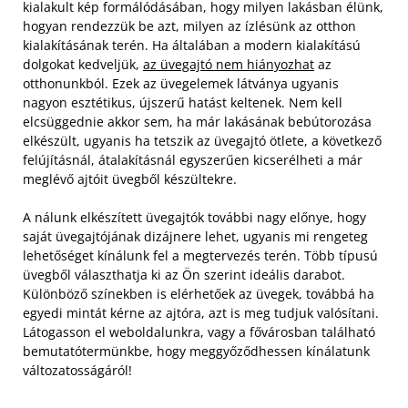
kialakult kép formálódásában, hogy milyen lakásban élünk,
hogyan rendezzük be azt, milyen az ízlésünk az otthon
kialakításának terén. Ha általában a modern kialakítású
dolgokat kedveljük,
az üvegajtó nem hiányozhat
az
otthonunkból. Ezek az üvegelemek látványa ugyanis
nagyon esztétikus, újszerű hatást keltenek. Nem kell
elcsüggednie akkor sem, ha már lakásának bebútorozása
elkészült, ugyanis ha tetszik az üvegajtó ötlete, a következő
felújításnál, átalakításnál egyszerűen kicserélheti a már
meglévő ajtóit üvegből készültekre.
A nálunk elkészített üvegajtók további nagy előnye, hogy
saját üvegajtójának dizájnere lehet, ugyanis mi rengeteg
lehetőséget kínálunk fel a megtervezés terén. Több típusú
üvegből választhatja ki az Ön szerint ideális darabot.
Különböző színekben is elérhetőek az üvegek, továbbá ha
egyedi mintát kérne az ajtóra, azt is meg tudjuk valósítani.
Látogasson el weboldalunkra, vagy a fővárosban található
bemutatótermünkbe, hogy meggyőződhessen kínálatunk
változatosságáról!