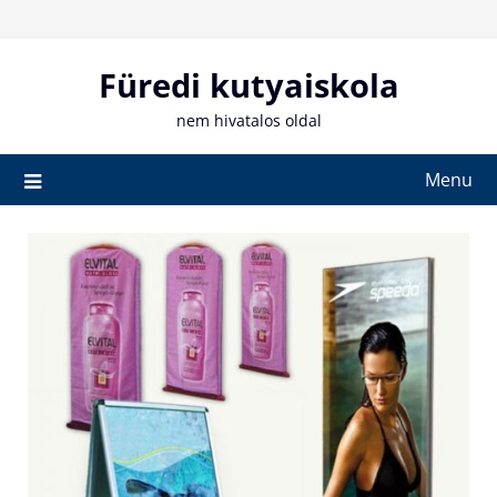
Skip
to
content
Füredi kutyaiskola
nem hivatalos oldal
Menu