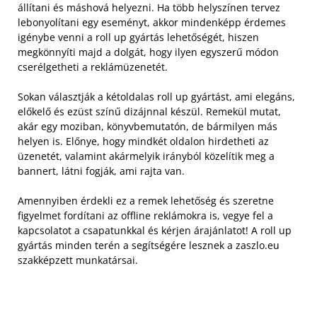
állítani és máshová helyezni. Ha több helyszínen tervez
lebonyolítani egy eseményt, akkor mindenképp érdemes
igénybe venni a roll up gyártás lehetőségét, hiszen
megkönnyíti majd a dolgát, hogy ilyen egyszerű módon
cserélgetheti a reklámüzenetét.
Sokan választják a kétoldalas roll up gyártást, ami elegáns,
előkelő és ezüst színű dizájnnal készül. Remekül mutat,
akár egy moziban, könyvbemutatón, de bármilyen más
helyen is. Előnye, hogy mindkét oldalon hirdetheti az
üzenetét, valamint akármelyik irányból közelítik meg a
bannert, látni fogják, ami rajta van.
Amennyiben érdekli ez a remek lehetőség és szeretne
figyelmet fordítani az offline reklámokra is, vegye fel a
kapcsolatot a csapatunkkal és kérjen árajánlatot! A roll up
gyártás minden terén a segítségére lesznek a zaszlo.eu
szakképzett munkatársai.