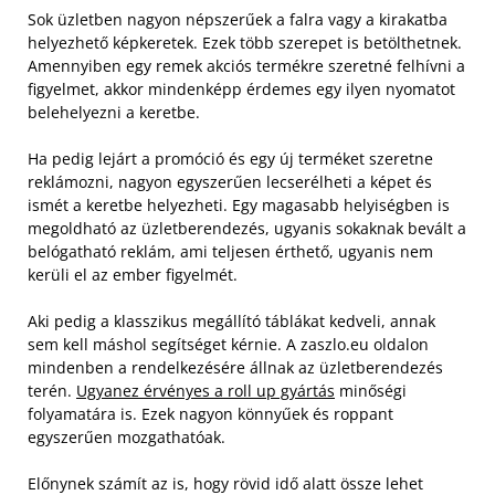
Sok üzletben nagyon népszerűek a falra vagy a kirakatba
helyezhető képkeretek. Ezek több szerepet is betölthetnek.
Amennyiben egy remek akciós termékre szeretné felhívni a
figyelmet, akkor mindenképp érdemes egy ilyen nyomatot
belehelyezni a keretbe.
Ha pedig lejárt a promóció és egy új terméket szeretne
reklámozni, nagyon egyszerűen lecserélheti a képet és
ismét a keretbe helyezheti. Egy magasabb helyiségben is
megoldható az üzletberendezés, ugyanis sokaknak bevált a
belógatható reklám, ami teljesen érthető, ugyanis nem
kerüli el az ember figyelmét.
Aki pedig a klasszikus megállító táblákat kedveli, annak
sem kell máshol segítséget kérnie. A zaszlo.eu oldalon
mindenben a rendelkezésére állnak az üzletberendezés
terén.
Ugyanez érvényes a roll up gyártás
minőségi
folyamatára is. Ezek nagyon könnyűek és roppant
egyszerűen mozgathatóak.
Előnynek számít az is, hogy rövid idő alatt össze lehet