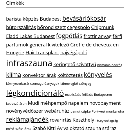
Címkék
bevásárlókosár
barista képzés Budapest
bútorszállítás
bőrönd szett
cegespolo
Chipmunk
fogpótlás
Eladó Lakás Budapest
frottír anyag
férfi
parfümök
general kivitelező
Greffe de cheveux en
Hongrie
Hair transplant
hajvégápoló
infraszauna
keringető szivattyú
kismama nadrág
klíma
könyvelés
konvektor árak
költöztetés
környezetbarát csomagolóanyagok
lábmelegítő szőnyeg
légkondicionáló
matricázás fóliázás Budapesten
Mudi
méhpempő
napelem
novopayment
kedvező áron
növényvédőszer webáruház
pamut csipke
Portwest munkaruha
reklámajándék
rovarirtás Keszthely
rétegvastagság
Szabó Kitti Aviva oktató
szauna
száraz
mérő
svájci órák