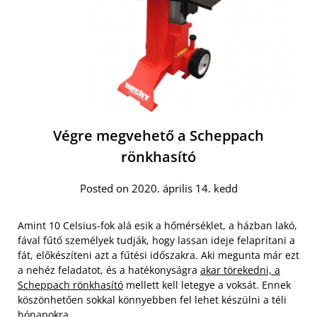
Végre megvehető a Scheppach
rönkhasító
Posted on 2020. április 14. kedd
Amint 10 Celsius-fok alá esik a hőmérséklet, a házban lakó,
fával fűtő személyek tudják, hogy lassan ideje felaprítani a
fát, előkészíteni azt a fűtési időszakra. Aki megunta már ezt
a nehéz feladatot, és a hatékonyságra
akar törekedni, a
Scheppach rönkhasító
mellett kell letegye a voksát. Ennek
köszönhetően sokkal könnyebben fel lehet készülni a téli
hónapokra.