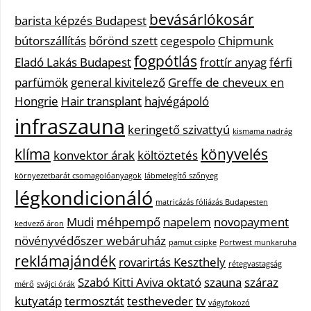
bevásárlókosár
barista képzés Budapest
bútorszállítás
bőrönd szett
cegespolo
Chipmunk
fogpótlás
Eladó Lakás Budapest
frottír anyag
férfi
parfümök
general kivitelező
Greffe de cheveux en
Hongrie
Hair transplant
hajvégápoló
infraszauna
keringető szivattyú
kismama nadrág
klíma
könyvelés
konvektor árak
költöztetés
környezetbarát csomagolóanyagok
lábmelegítő szőnyeg
légkondicionáló
matricázás fóliázás Budapesten
Mudi
méhpempő
napelem
novopayment
kedvező áron
növényvédőszer webáruház
pamut csipke
Portwest munkaruha
reklámajándék
rovarirtás Keszthely
rétegvastagság
Szabó Kitti Aviva oktató
szauna
száraz
mérő
svájci órák
kutyatáp
termosztát
testheveder
tv
vágyfokozó