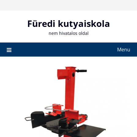
Skip
to
content
Füredi kutyaiskola
nem hivatalos oldal
Menu