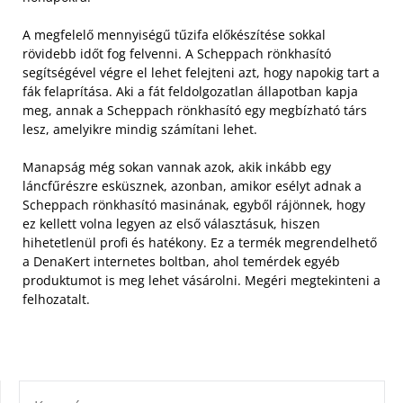
A megfelelő mennyiségű tűzifa előkészítése sokkal
rövidebb időt fog felvenni. A Scheppach rönkhasító
segítségével végre el lehet felejteni azt, hogy napokig tart a
fák felaprítása. Aki a fát feldolgozatlan állapotban kapja
meg, annak a Scheppach rönkhasító egy megbízható társ
lesz, amelyikre mindig számítani lehet.
Manapság még sokan vannak azok, akik inkább egy
láncfűrészre esküsznek, azonban, amikor esélyt adnak a
Scheppach rönkhasító masinának, egyből rájönnek, hogy
ez kellett volna legyen az első választásuk, hiszen
hihetetlenül profi és hatékony. Ez a termék megrendelhető
a DenaKert internetes boltban, ahol temérdek egyéb
produktumot is meg lehet vásárolni. Megéri megtekinteni a
felhozatalt.
KERESÉS: