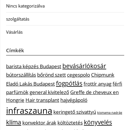
Nincs kategorizálva
szolgáltatás
Vásárlás
Címkék
bevásárlókosár
barista képzés Budapest
bútorszállítás
bőrönd szett
cegespolo
Chipmunk
fogpótlás
Eladó Lakás Budapest
frottír anyag
férfi
parfümök
general kivitelező
Greffe de cheveux en
Hongrie
Hair transplant
hajvégápoló
infraszauna
keringető szivattyú
kismama nadrág
klíma
könyvelés
konvektor árak
költöztetés