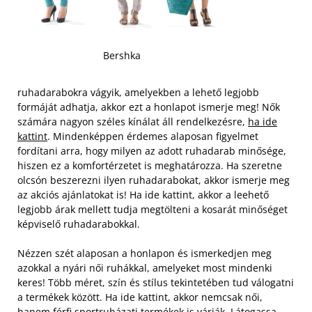
Bershka
ruhadarabokra vágyik, amelyekben a lehető legjobb
formáját adhatja, akkor ezt a honlapot ismerje meg! Nők
számára nagyon széles kínálat áll rendelkezésre,
ha ide
kattint
. Mindenképpen érdemes alaposan figyelmet
fordítani arra, hogy milyen az adott ruhadarab minősége,
hiszen ez a komfortérzetet is meghatározza. Ha szeretne
olcsón beszerezni ilyen ruhadarabokat, akkor ismerje meg
az akciós ajánlatokat is! Ha ide kattint, akkor a leehető
legjobb árak mellett tudja megtölteni a kosarát minőséget
képviselő ruhadarabokkal.
Nézzen szét alaposan a honlapon és ismerkedjen meg
azokkal a nyári női ruhákkal, amelyeket most mindenki
keres! Több méret, szín és stílus tekintetében tud válogatni
a termékek között. Ha ide kattint, akkor nemcsak női,
hanem férfi sportruházati termékek is várják. Látogassa