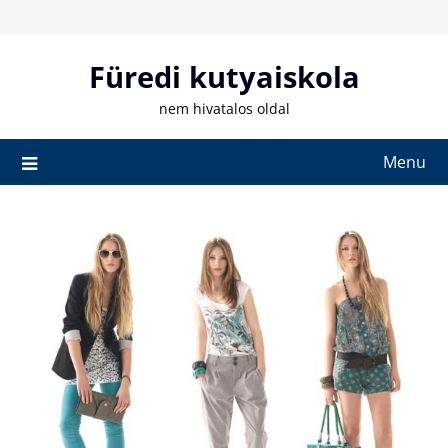
Skip
to
content
Füredi kutyaiskola
nem hivatalos oldal
Menu