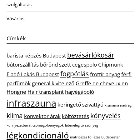
szolgáltatás
Vásárlás
Címkék
bevásárlókosár
barista képzés Budapest
bútorszállítás
bőrönd szett
cegespolo
Chipmunk
fogpótlás
Eladó Lakás Budapest
frottír anyag
férfi
parfümök
general kivitelező
Greffe de cheveux en
Hongrie
Hair transplant
hajvégápoló
infraszauna
keringető szivattyú
kismama nadrág
klíma
könyvelés
konvektor árak
költöztetés
környezetbarát csomagolóanyagok
lábmelegítő szőnyeg
légkondicionáló
matricázás fóliázás Budapesten