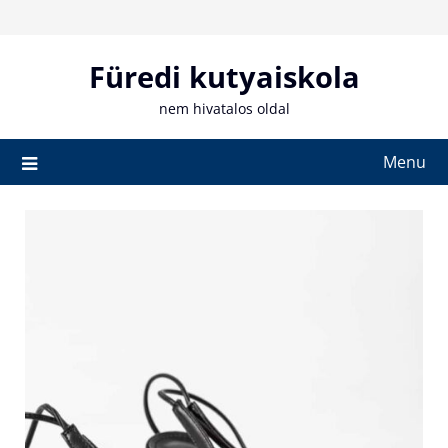
Skip
to
content
Füredi kutyaiskola
nem hivatalos oldal
Menu