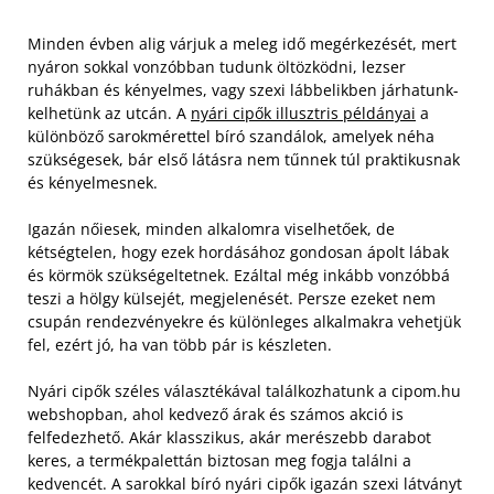
Minden évben alig várjuk a meleg idő megérkezését, mert
nyáron sokkal vonzóbban tudunk öltözködni, lezser
ruhákban és kényelmes, vagy szexi lábbelikben járhatunk-
kelhetünk az utcán. A
nyári cipők illusztris példányai
a
különböző sarokmérettel bíró szandálok, amelyek néha
szükségesek, bár első látásra nem tűnnek túl praktikusnak
és kényelmesnek.
Igazán nőiesek, minden alkalomra viselhetőek, de
kétségtelen, hogy ezek hordásához gondosan ápolt lábak
és körmök szükségeltetnek. Ezáltal még inkább vonzóbbá
teszi a hölgy külsejét, megjelenését. Persze ezeket nem
csupán rendezvényekre és különleges alkalmakra vehetjük
fel, ezért jó, ha van több pár is készleten.
Nyári cipők széles választékával találkozhatunk a cipom.hu
webshopban, ahol kedvező árak és számos akció is
felfedezhető. Akár klasszikus, akár merészebb darabot
keres, a termékpalettán biztosan meg fogja találni a
kedvencét. A sarokkal bíró nyári cipők igazán szexi látványt