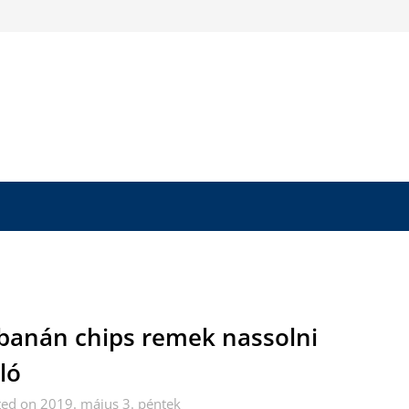
banán chips remek nassolni
ló
ed on 2019. május 3. péntek