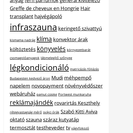
anyag
férfi parfümök
general kivitelező
Greffe de cheveux en Hongrie
Hair
transplant
hajvégápoló
infraszauna
keringető szivattyú
klíma
konvektor árak
kismama nadrág
könyvelés
költöztetés
környezetbarát
csomagolóanyagok
lábmelegítő szőnyeg
légkondicionáló
matricázás fóliázás
Mudi
méhpempő
Budapesten kedvező áron
napelem
novopayment
növényvédőszer
webáruház
pamut csipke
Portwest munkaruha
reklámajándék
rovarirtás Keszthely
Szabó Kitti Aviva
rétegvastagság mérő
svájci órák
oktató
szauna
száraz kutyatáp
termosztát
testheveder
tv
vágyfokozó