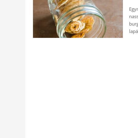
Egyr
nass
burg
lapá