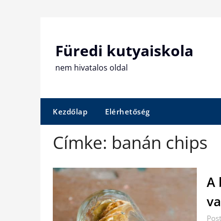
Skip
to
content
Füredi kutyaiskola
nem hivatalos oldal
Kezdőlap
Elérhetőség
Címke:
banán chips
A 
va
Post