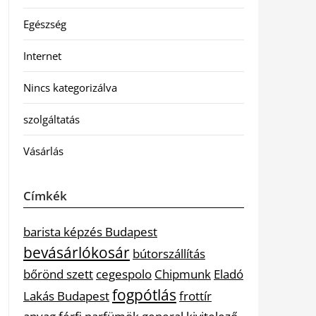
Egészség
Internet
Nincs kategorizálva
szolgáltatás
Vásárlás
Címkék
barista képzés Budapest
bevásárlókosár
bútorszállítás
bőrönd szett
cegespolo
Chipmunk
Eladó
fogpótlás
Lakás Budapest
frottír