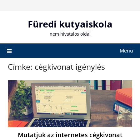
Skip
to
content
Füredi kutyaiskola
nem hivatalos oldal
Menu
Címke:
cégkivonat igénylés
Mutatjuk az internetes cégkivonat