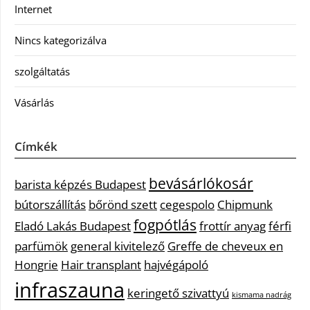
Internet
Nincs kategorizálva
szolgáltatás
Vásárlás
Címkék
bevásárlókosár
barista képzés Budapest
bútorszállítás
bőrönd szett
cegespolo
Chipmunk
fogpótlás
Eladó Lakás Budapest
frottír anyag
férfi
parfümök
general kivitelező
Greffe de cheveux en
Hongrie
Hair transplant
hajvégápoló
infraszauna
keringető szivattyú
kismama nadrág