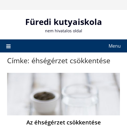
Skip
to
content
Füredi kutyaiskola
nem hivatalos oldal
Menu
Címke:
éhségérzet csökkentése
Az éhségérzet csökkentése