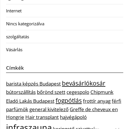
Internet
Nincs kategorizálva
szolgáltatás
Vásárlás
Címkék
bevásárlókosár
barista képzés Budapest
bútorszállítás
bőrönd szett
cegespolo
Chipmunk
fogpótlás
Eladó Lakás Budapest
frottír anyag
férfi
parfümök
general kivitelező
Greffe de cheveux en
Hongrie
Hair transplant
hajvégápoló
infraszauna
keringető szivattyú