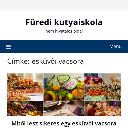
Skip
to
content
Füredi kutyaiskola
nem hivatalos oldal
Menu
Címke:
esküvői vacsora
Mitől lesz sikeres egy esküvői vacsora