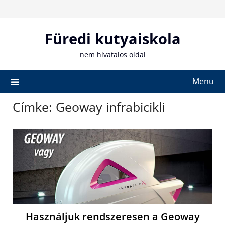
Skip
to
content
Füredi kutyaiskola
nem hivatalos oldal
Menu
Címke:
Geoway infrabicikli
Használjuk rendszeresen a Geoway