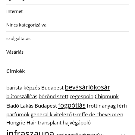
Internet
Nincs kategorizálva
szolgáltatás
Vásárlás
Címkék
bevásárlókosár
barista képzés Budapest
bútorszállítás
bőrönd szett
cegespolo
Chipmunk
fogpótlás
Eladó Lakás Budapest
frottír anyag
férfi
parfümök
general kivitelező
Greffe de cheveux en
Hongrie
Hair transplant
hajvégápoló
infraszauna
keringető szivattyú