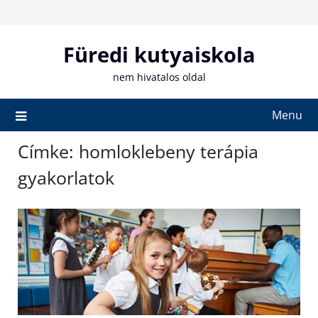
Skip
to
content
Füredi kutyaiskola
nem hivatalos oldal
Menu
Címke:
homloklebeny terápia
gyakorlatok