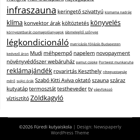
infraszauna
keringető szivattyú
kismama nadrág
klíma
könyvelés
konvektor árak
költöztetés
környezetbarát csomagolóanyagok
lábmelegítő szőnyeg
légkondicionáló
matricázás fóliázás Budapesten
Mudi
méhpempő
napelem
novopayment
kedvező áron
növényvédőszer webáruház
pamut csipke
Portwest munkaruha
reklámajándék
rovarirtás Keszthely
rétegvastagság
Szabó Kitti Aviva oktató
szauna
száraz
mérő
svájci órák
kutyatáp
termosztát
testheveder
tv
vágyfokozó
Zöldkagyló
víztisztító
©2026 Füredi kutyaiskola
| Design:
Newspaperly
WordPress Theme