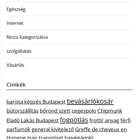
Egészség
Internet
Nincs kategorizálva
szolgáltatás
Vásárlás
Címkék
bevásárlókosár
barista képzés Budapest
bútorszállítás
bőrönd szett
cegespolo
Chipmunk
fogpótlás
Eladó Lakás Budapest
frottír anyag
férfi
parfümök
general kivitelező
Greffe de cheveux en
Hongrie
Hair transplant
hajvégápoló