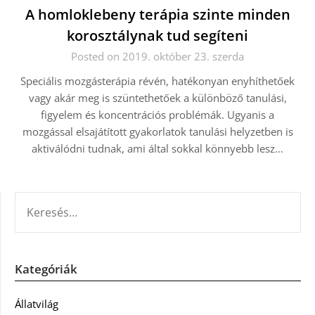
A homloklebeny terápia szinte minden
korosztálynak tud segíteni
Posted on 2019. október 23. szerda
Speciális mozgásterápia révén, hatékonyan enyhíthetőek
vagy akár meg is szüntethetőek a különböző tanulási,
figyelem és koncentrációs problémák. Ugyanis a
mozgással elsajátított gyakorlatok tanulási helyzetben is
aktiválódni tudnak, ami által sokkal könnyebb lesz…
KERESÉS:
Kategóriák
Állatvilág