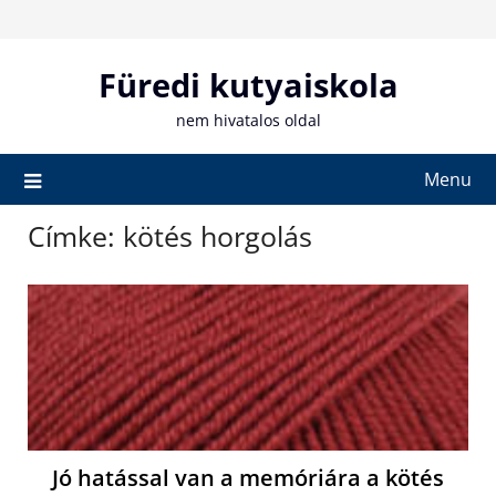
Skip
to
content
Füredi kutyaiskola
nem hivatalos oldal
Menu
Címke:
kötés horgolás
Jó hatással van a memóriára a kötés