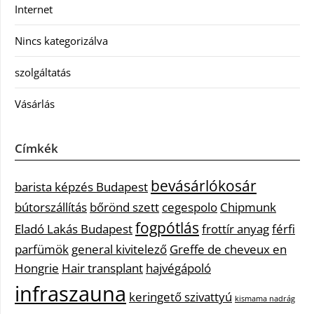
Internet
Nincs kategorizálva
szolgáltatás
Vásárlás
Címkék
bevásárlókosár
barista képzés Budapest
bútorszállítás
bőrönd szett
cegespolo
Chipmunk
fogpótlás
Eladó Lakás Budapest
frottír anyag
férfi
parfümök
general kivitelező
Greffe de cheveux en
Hongrie
Hair transplant
hajvégápoló
infraszauna
keringető szivattyú
kismama nadrág